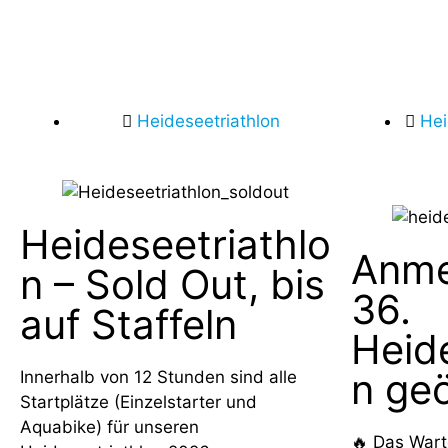
Heideseetriathlon
Hei
Heideseetriathlo
Anme
n – Sold Out, bis
36.
auf Staffeln
Heid
n geö
Innerhalb von 12 Stunden sind alle
Startplätze (Einzelstarter und
Aquabike) für unseren
🔥 Das Wart