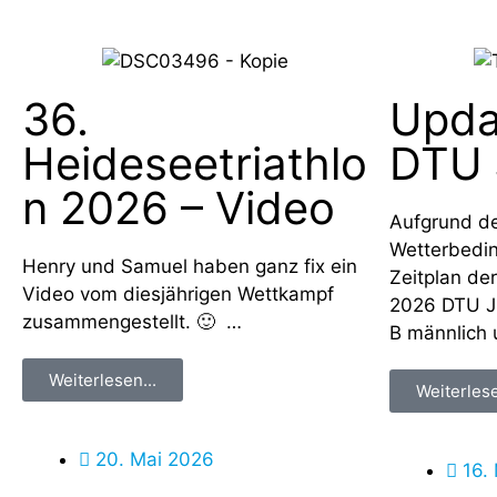
36.
Upda
Heideseetriathlo
DTU 
n 2026 – Video
Aufgrund d
Wetterbedin
Henry und Samuel haben ganz fix ein
Zeitplan de
Video vom diesjährigen Wettkampf
2026 DTU J
zusammengestellt. 🙂 …
B männlich 
Weiterlesen...
Weiterlese
20. Mai 2026
16.