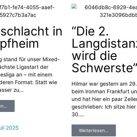
schlacht in
“Die 2.
pfheim
Langdistan
wird die
 stand für unser Mixed-
Schwerste
chste Ligastart der
sliga an – mit einem
eren Format: Statt wie
Hilmar war gestern am 29.
asser zu…
beim Ironman Frankfurt u
und hat hier ein paar Zeil
n...
geschrieben: Ich sitze hie
30….
uli 2025
Weiterlesen...