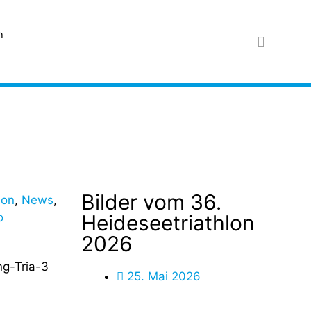
n
Bilder vom 36.
lon
,
News
,
o
Heideseetriathlon
2026
25. Mai 2026