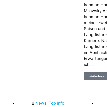
Ironman Ha
Milowsky Am
Ironman Ham
meiner zwei
Saison und 
Langdistanz
Karriere. N
Langdistanz
im April ni
Erwartungen
ich…
Weiterlesen.
News
,
Top Info