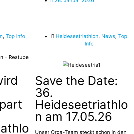
28. Januar 2026
on
,
Top Info
Heideseetriathlon
,
News
,
Top
Info
ird
Save the Date:
36.
part
Heideseetriathlo
n am 17.05.26
athlo
Unser Orga-Team steckt schon in den