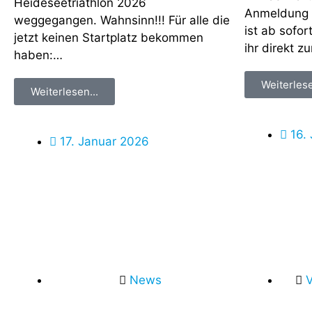
Heideseetriathlon 2026
Anmeldung 
weggegangen. Wahnsinn!!! Für alle die
ist ab sofor
jetzt keinen Startplatz bekommen
ihr direkt 
haben:…
Weiterlese
Weiterlesen...
16.
17. Januar 2026
News
V