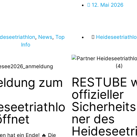
12. Mai 2026
deseetriathlon
,
News
,
Top
Heideseetriathl
Info
RESTUBE w
ldung zum
offizieller
Sicherheits
eseetriathlo
ner des
ffnet
Heideseetri
en hat ein Ende! 🔥 Die