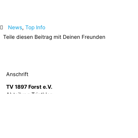
News
,
Top Info
Teile diesen Beitrag mit Deinen Freunden
Anschrift
TV 1897 Forst e.V.
Abteilung Triathlon
vertreten durch:
Helmut Strohmeyer
St.-Georg-Straße 11a
76694 Forst