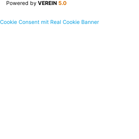
Powered by
VEREIN
5.0
Cookie Consent mit Real Cookie Banner
Verein
Heideseetriathlon
Beiträge
Termine
Kontakt
Login