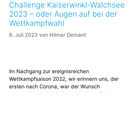
Challenge Kaiserwinkl-Walchsee
2023 – oder Augen auf bei der
Wettkampfwahl
6. Juli 2023
von
Hilmar Demant
Im Nachgang zur ereignisreichen
Wettkampfsaison 2022, wir erinnern uns, der
ersten nach Corona, war der Wunsch
entstanden, in 2023 einen Wettkampf mit
möglichst vielen TV Förster Triathleten zu
bestreiten, um dabei neben unserem oft
individuell ausgeübten Sport, auch eine
gemeinsame Zeit verbringen zu können. Dabei
war relativ schnell klar, dass es sich maximal