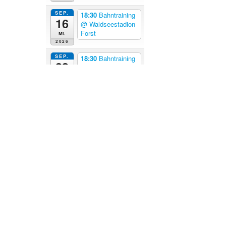
SEP.
18:30
Bahntraining
16
@ Waldseestadion
Forst
Mi.
2026
SEP.
18:30
Bahntraining
23
@ Waldseestadion
Forst
Mi.
2026
SEP.
18:30
Bahntraining
30
@ Waldseestadion
Forst
Mi.
2026
OKT.
19:30
Stammtisch
6
@ Steakhouse
Bruchsal
Di.
2026
Kalender anzeigen
Hinzufügen