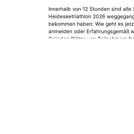
Innerhalb von 12 Stunden sind alle 
Heideseetriathlon 2026 weggegangen
bekommen haben: Wie geht es jetzt 
anmelden oder Erfahrungsgemäß w
Gründen Plätze von Teilnehmern fr
Heideseetriathlon
Anmeldung zum 36. H
16. Januar 2026
von
Hilmar Demant