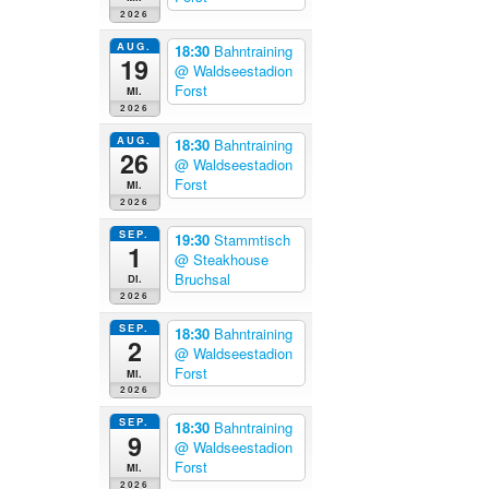
2026
AUG.
18:30
Bahntraining
19
@ Waldseestadion
Forst
Mi.
2026
AUG.
18:30
Bahntraining
26
@ Waldseestadion
Forst
Mi.
2026
SEP.
19:30
Stammtisch
1
@ Steakhouse
Bruchsal
Di.
2026
SEP.
18:30
Bahntraining
2
@ Waldseestadion
Forst
Mi.
2026
SEP.
18:30
Bahntraining
9
@ Waldseestadion
Forst
Mi.
2026