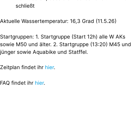
schließt
Aktuelle Wassertemperatur: 16,3 Grad (11.5.26)
Startgruppen: 1. Startgruppe (Start 12h) alle W AKs
sowie M50 und älter. 2. Startgruppe (13:20) M45 und
jünger sowie Aquabike und Statffel.
Zeitplan findet ihr
hier
.
FAQ findet ihr
hier
.
Meldeliste findet ihr
hier
.
Auch wenn Triathlon eine outdoor-Sportart ist, drücken
wir die Daumen dass es am Sonntag trocken bleibt 🙂
Wir freuen uns auf Euch, Euer Team des TV Forst