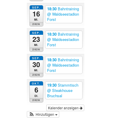
SEP.
18:30
Bahntraining
16
@ Waldseestadion
Forst
Mi.
2026
SEP.
18:30
Bahntraining
23
@ Waldseestadion
Forst
Mi.
2026
SEP.
18:30
Bahntraining
30
@ Waldseestadion
Forst
Mi.
2026
OKT.
19:30
Stammtisch
6
@ Steakhouse
Bruchsal
Di.
2026
Kalender anzeigen
Hinzufügen