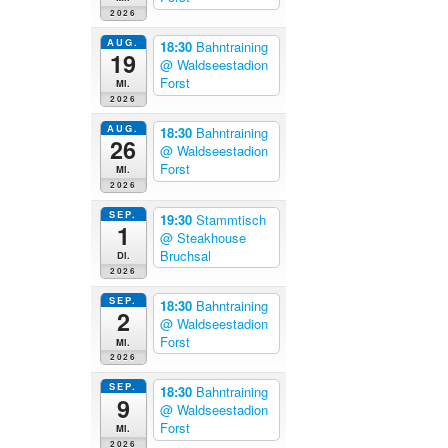
2026
AUG.
18:30
Bahntraining
19
@ Waldseestadion
Forst
Mi.
2026
AUG.
18:30
Bahntraining
26
@ Waldseestadion
Forst
Mi.
2026
SEP.
19:30
Stammtisch
1
@ Steakhouse
Bruchsal
Di.
2026
SEP.
18:30
Bahntraining
2
@ Waldseestadion
Forst
Mi.
2026
SEP.
18:30
Bahntraining
9
@ Waldseestadion
Forst
Mi.
2026