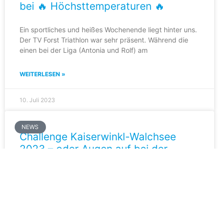
bei 🔥 Höchsttemperaturen 🔥
Ein sportliches und heißes Wochenende liegt hinter uns.
Der TV Forst Triathlon war sehr präsent. Während die
einen bei der Liga (Antonia und Rolf) am
WEITERLESEN »
10. Juli 2023
NEWS
Challenge Kaiserwinkl-Walchsee
2023 – oder Augen auf bei der
Wettkampfwahl
Im Nachgang zur ereignisreichen Wettkampfsaison
2022, wir erinnern uns, der ersten nach Corona, war der
Wunsch entstanden, in 2023 einen Wettkampf mit
möglichst vielen TV