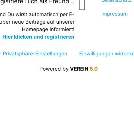
Datenschutz
gistriere Dich als Freund...
Impressum
und Du wirst automatisch per E-
 über neue Beiträge auf unserer
Homepage informiert!
Hier klicken und registrieren
r Privatsphäre-Einstellungen
Einwilligungen widerru
Powered by
VEREIN
5.0
Verein
Heideseetriathlon
Beiträge
Termine