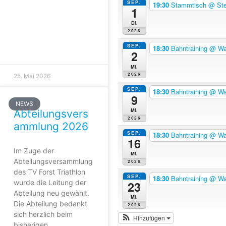
SEP.
19:30
Stammtisch
@ Ste
1
Di.
2026
SEP.
18:30
Bahntraining
@ Wal
2
Mi.
2026
25. Mai 2026
SEP.
18:30
Bahntraining
@ Wal
9
NEWS
Mi.
Abteilungsvers
2026
ammlung 2026
SEP.
18:30
Bahntraining
@ Wal
16
Im Zuge der
Mi.
Abteilungsversammlung
2026
des TV Forst Triathlon
SEP.
18:30
Bahntraining
@ Wal
wurde die Leitung der
23
Abteilung neu gewählt.
Mi.
Die Abteilung bedankt
2026
sich herzlich beim
Hinzufügen
bisherigen