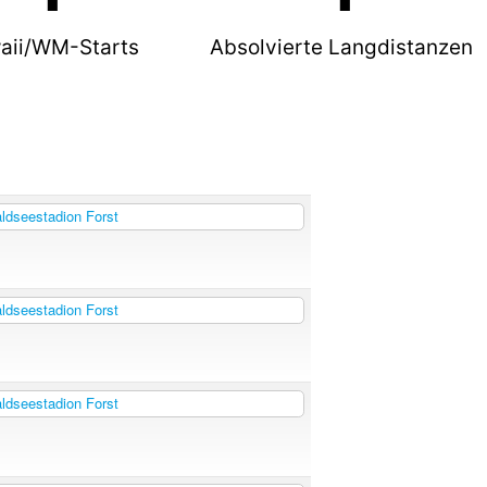
aii/WM-Starts
Absolvierte Langdistanzen
dseestadion Forst
dseestadion Forst
dseestadion Forst