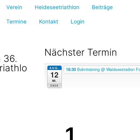
Verein
Heideseetriathlon
Beiträge
Termine
Kontakt
Login
Nächster Termin
 36.
riathlo
AUG.
18:30
Bahntraining
@ Waldseestadion Fo
12
Mi.
2026
1