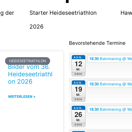
ng der
Starter Heideseetriathlon
Haw
2026
Bevorstehende Termine
AUG.
18:30
Bahntraining
@ Wal
12
HEIDESEETRIATHLON
Bilder vom 36.
Mi.
Heideseetriathl
2026
on 2026
AUG.
18:30
Bahntraining
@ Wal
19
Mi.
WEITERLESEN »
2026
AUG.
18:30
Bahntraining
@ Wal
26
Mi.
2026