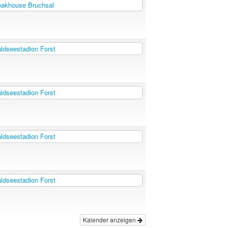
akhouse Bruchsal
dseestadion Forst
dseestadion Forst
dseestadion Forst
dseestadion Forst
Kalender anzeigen