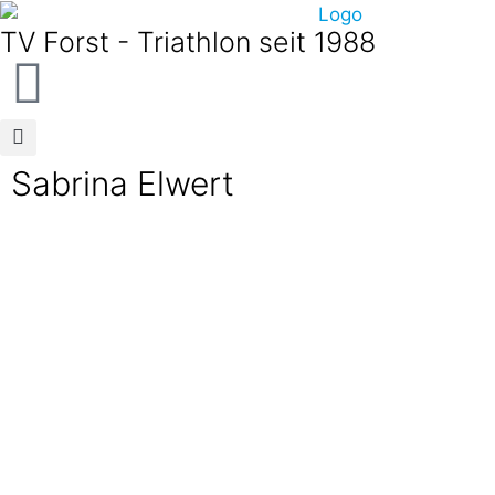
TV Forst - Triathlon seit 1988
Sabrina Elwert
Dieser Benutzerkonto
Status ist Freigegeben
Beiträge
Beiträge
Über
Über
TRIATHLETEN SCHWIMMEN 100 MAL 100 METER
vor 6 Jahren
in:
Vereinsleben
keine Kommentare
Monday Motivation