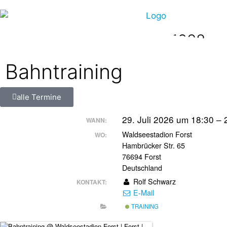
TV Forst - Triathlon seit 1988
Bahntraining
alle Termine
29. Juli 2026 um 18:30 –
WANN:
Waldseestadion Forst
WO:
Hambrücker Str. 65
76694 Forst
Deutschland
Rolf Schwarz
KONTAKT:
E-Mail
TRAINING